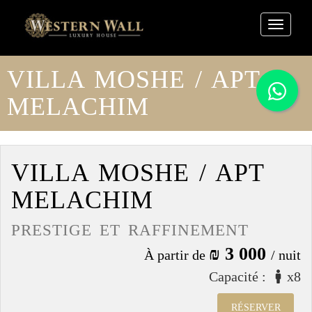
Toggl
naviga
cvbbb
VILLA MOSHE / APT
MELACHIM
VILLA MOSHE / APT
MELACHIM
PRESTIGE ET RAFFINEMENT
₪ 3 000
À partir de
/ nuit
Capacité :
x8
RÉSERVER